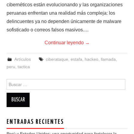
cibernéticos están evolucionando y las organizaciones
peruanas enfrentan una realidad más compleja: los
delincuentes ya no dependen únicamente de malware
sofisticado o correos falsos masivos.…
Continuar leyendo
→
Artículos
ciberataque
,
estafa
,
hackeo
,
llamada
,
peru
,
tactica
Buscar:
ENTRADAS RECIENTES
Perú y Estados Unidos: una oportunidad para fortalecer la