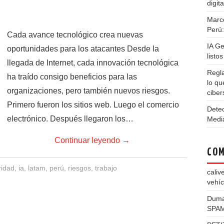
digita
Marco
Perú:
Cada avance tecnológico crea nuevas
IA Ge
oportunidades para los atacantes Desde la
listo
llegada de Internet, cada innovación tecnológica
Regl
ha traído consigo beneficios para las
lo qu
organizaciones, pero también nuevos riesgos.
ciber
Primero fueron los sitios web. Luego el comercio
Detec
electrónico. Después llegaron los…
Medi
Continuar leyendo
→
COM
ridad
,
ia
,
latam
,
perú
,
riesgos
,
trabajo
caliv
vehíc
Dum
SPAM 