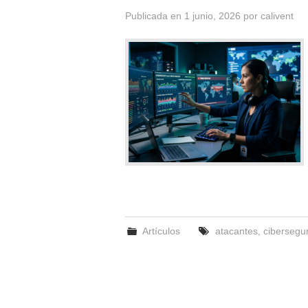
Publicada en
1 junio, 2026
por
calivent
Artículos
atacantes
,
cibersegu