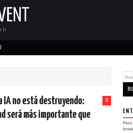
IVENT
Y TI
O
Busca
la IA no está destruyendo:
0
ENT
dad será más importante que
Perú 
forta