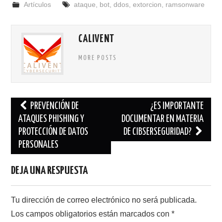
Artículos
ataque
,
bot
,
ddos
,
extorcion
,
ramsonware
CALIVENT
MORE POSTS
Navegación
PREVENCIÓN DE
¿ES IMPORTANTE
de
ATAQUES PHISHING Y
DOCUMENTAR EN MATERIA
PROTECCIÓN DE DATOS
DE CIBSERSEGURIDAD?
entradas
PERSONALES
DEJA UNA RESPUESTA
Tu dirección de correo electrónico no será publicada.
Los campos obligatorios están marcados con
*