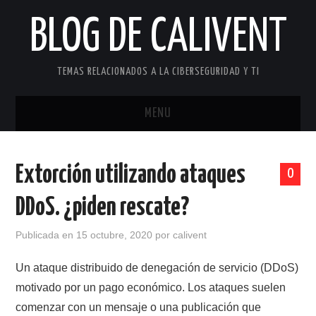
BLOG DE CALIVENT
TEMAS RELACIONADOS A LA CIBERSEGURIDAD Y TI
MENU
INICIO
Extorción utilizando ataques
0
ACERCA DE…
DDoS. ¿piden rescate?
CONTACTO
Publicada en
15 octubre, 2020
por
calivent
Un ataque distribuido de denegación de servicio (DDoS)
motivado por un pago económico. Los ataques suelen
comenzar con un mensaje o una publicación que